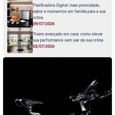
Panificadora Digital: mais praticidade,
sabor e momentos em família para a sua
rotina
09/07/2026
Treino avançado em casa: como elevar
sua performance sem sair da sua rotina
02/07/2026